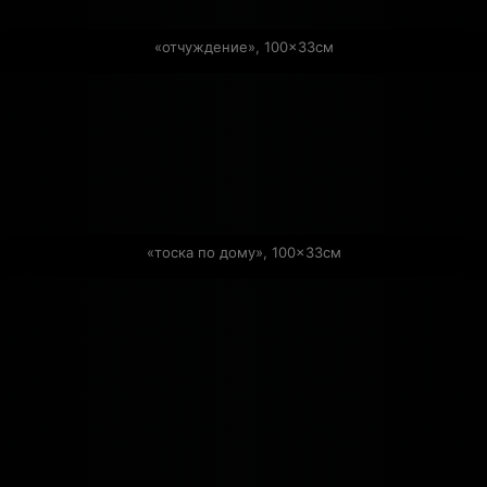
«отчуждение», 100×33см
«тоска по дому», 100×33см