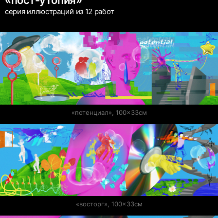
«пост-утопия»
серия иллюстраций из 12 работ
«потенциал», 100×33см
«восторг», 100×33см