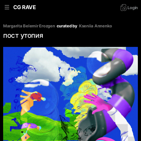
CG RAVE
Login
Margarita Belemir Erozgen
curated by
Kseniia Аnnenko
пост утопия