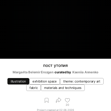
пост утопия
Margarita Belemir Erozgen
curated by
Kseniia Аnnenko
illustration
exhibition space
theme: contemporary art
fabric
materials and techniques
20
Project created at
02.06.2026