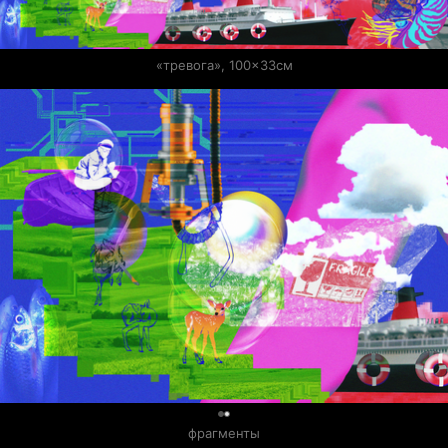
«тревога», 100×33см
0
фрагменты