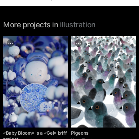
More projects in
illustration
«Baby Bloom» is a «Gel» briff
Pigeons