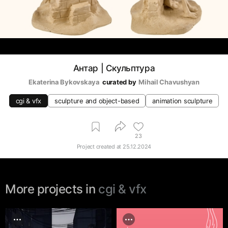
Антар | Скульптура
Ekaterina Bykovskaya
curated by
Mihail Chavushyan
cgi & vfx
sculpture and object-based
animation sculpture
23
Project created at
25.12.2024
More projects in
cgi & vfx