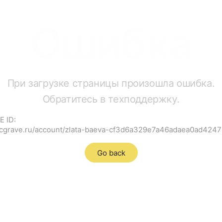
Ошибка
При загрузке страницы произошла ошибка.
Обратитесь в техподдержку.
E ID:
//cgrave.ru/account/zlata-baeva-cf3d6a329e7a46adaea0ad424
Go back