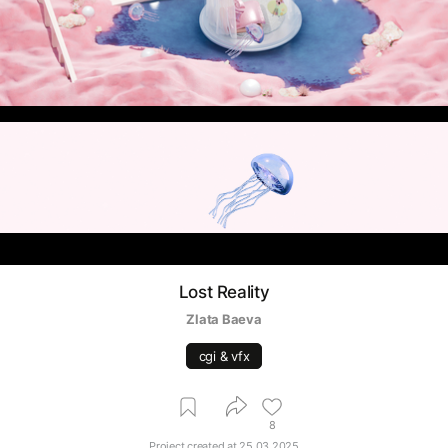
Lost Reality
Zlata Baeva
cgi & vfx
8
Project created at
25.03.2025