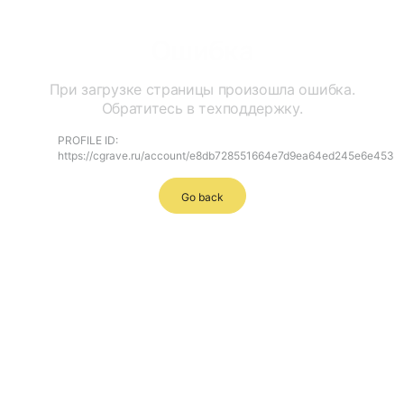
Ошибка
При загрузке страницы произошла ошибка.
Обратитесь в техподдержку.
PROFILE ID:
https://cgrave.ru/account/e8db728551664e7d9ea64ed245e6e453
Go back