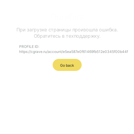
Ошибка
При загрузке страницы произошла ошибка.
Обратитесь в техподдержку.
PROFILE ID:
https://cgrave.ru/account/e5ea587e0f61469fb512e0345f00b44f
Go back