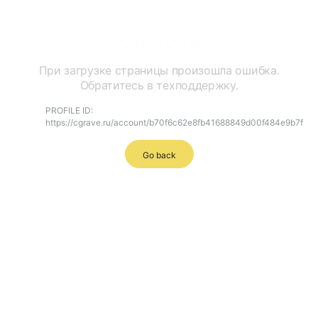
Ошибка
При загрузке страницы произошла ошибка.
Обратитесь в техподдержку.
PROFILE ID:
https://cgrave.ru/account/b70f6c62e8fb41688849d00f484e9b7f
Go back