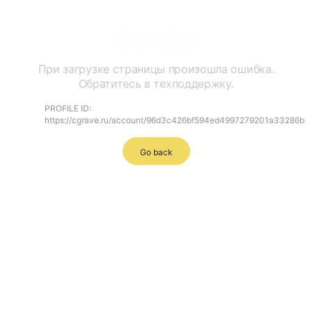
Ошибка
При загрузке страницы произошла ошибка.
Обратитесь в техподдержку.
PROFILE ID:
https://cgrave.ru/account/96d3c426bf594ed4997279201a33286b
Go back