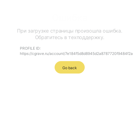
Ошибка
При загрузке страницы произошла ошибка.
Обратитесь в техподдержку.
PROFILE ID:
https://cgrave.ru/account/7e184f5d8d8945d2a8787720f9484f2a
Go back