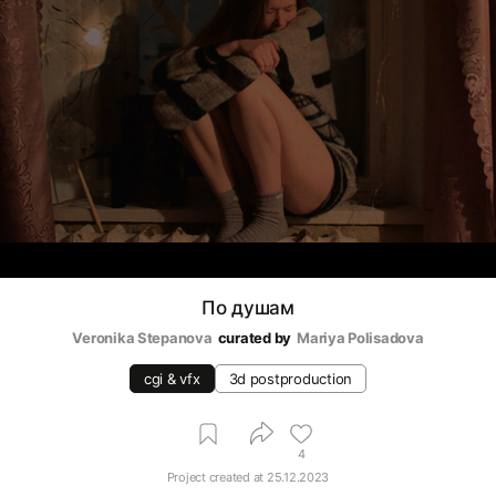
По душам
Veronika Stepanova
curated by
Mariya Polisadova
cgi & vfx
3d postproduction
4
Project created at
25.12.2023