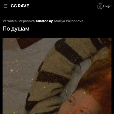
CG RAVE
Login
Veronika Stepanova
curated by
Mariya Polisadova
По душам