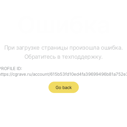
Ошибка
При загрузке страницы произошла ошибка.
Обратитесь в техподдержку.
PROFILE ID:
https://cgrave.ru/account/615b53fd10ed4fa39699496b81a752e
Go back