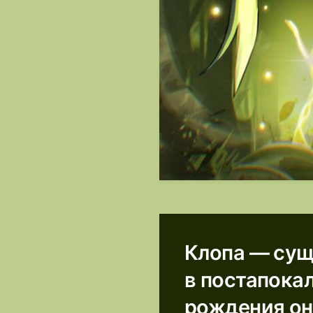
Клопа — сущ
в постапока
рождения он