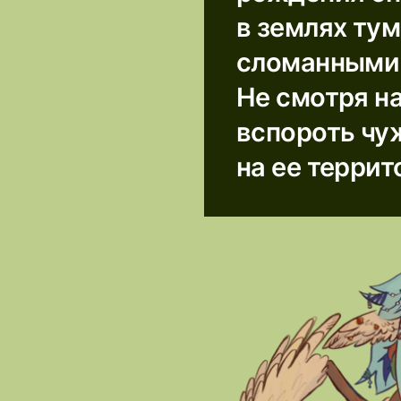
в землях ту
сломанными 
Не смотря на
вспороть чуж
на ее террит