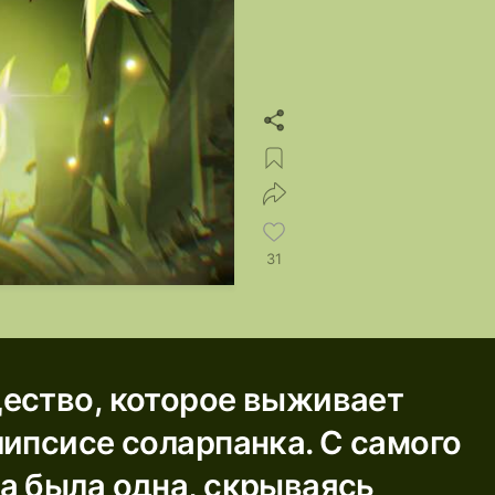
31
ество, которое выживает
липсисе соларпанка. С самого
а была одна, скрываясь