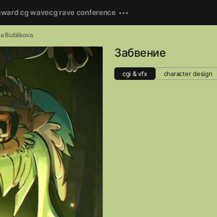
award cg wave
cg rave conference
na Bublikova
Забвение
cgi & vfx
character design