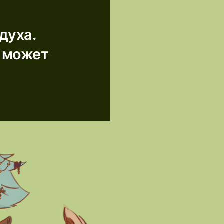
духа.
ю может