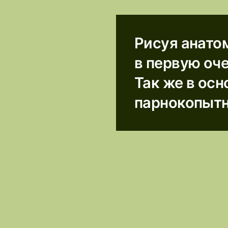
Рисуя анато
в первую оч
Так же в осн
парнокопытн