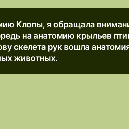
мию Клопы, я обращала вниман
ередь на анатомию крыльев пти
ову скелета рук вошла анатоми
ых животных.