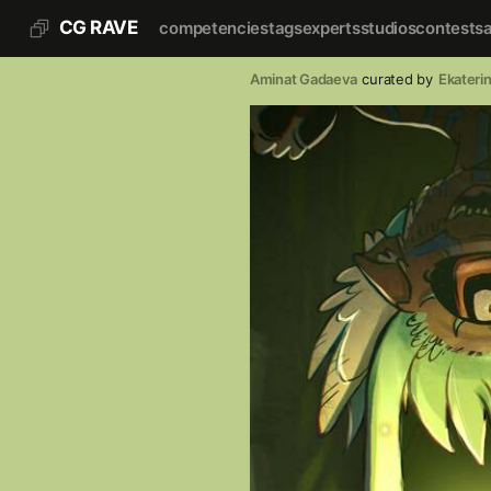
CG RAVE
competencies
tags
experts
studios
contests
Aminat Gadaeva
curated by
Ekateri