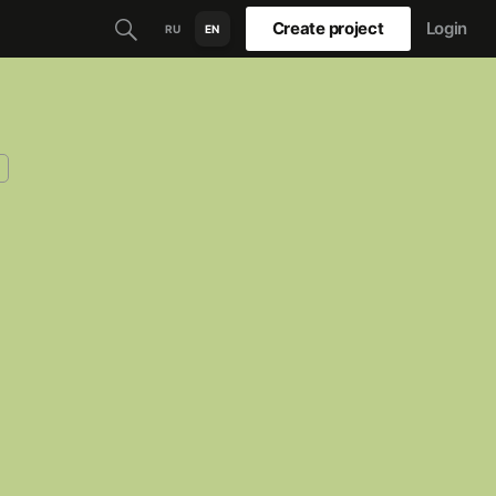
Create project
Login
RU
EN