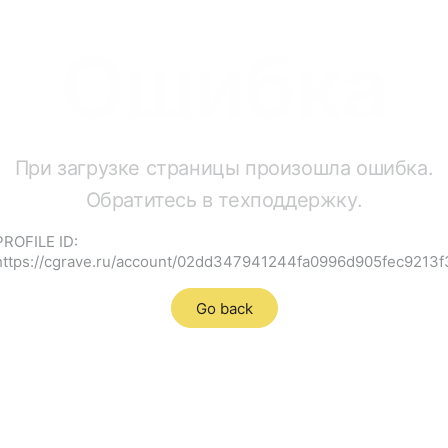
Ошибка
При загрузке страницы произошла ошибка.
Обратитесь в техподдержку.
PROFILE ID:
https://cgrave.ru/account/02dd347941244fa0996d905fec9213f
Go back