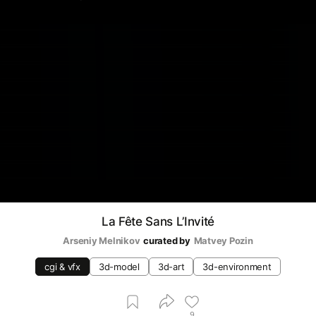
La Fête Sans L’Invité
Arseniy Melnikov
curated by
Matvey Pozin
cgi & vfx
3d-model
3d-art
3d-environment
9