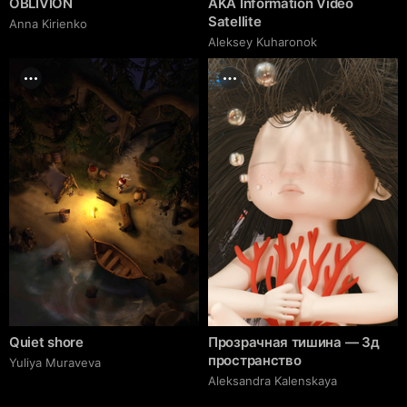
OBLIVION
AKA Information Video
Satellite
Anna Kirienko
Aleksey Kuharonok
Quiet shore
Прозрачная тишина — 3д
пространство
Yuliya Muraveva
Aleksandra Kalenskaya