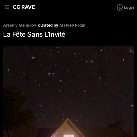
CG RAVE
Login
Arseniy Melnikov
curated by
Matvey Pozin
La Fête Sans L’Invité