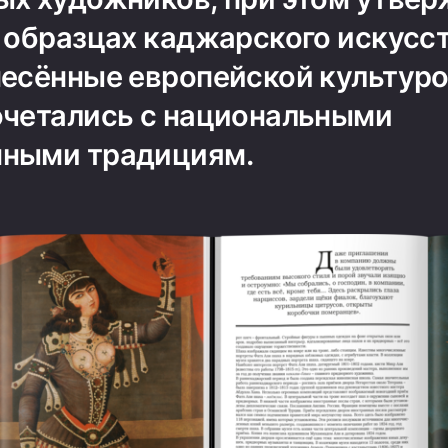
х образцах каджарского искусс
несённые европейской культуро
очетались с национальными
нными традициям.