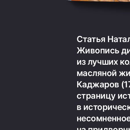
Статья Ната
Живопись ди
из лучших к
масляной жи
Каджаров (1
страницу ис
в историчес
несомненное
на придворн