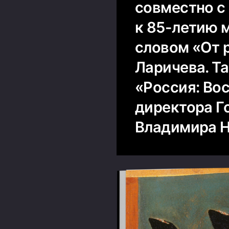
совместно с
к 85-летию 
словом «От 
Ларичева. Т
«Россия: Вос
директора Г
Владимира Н