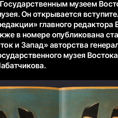
 Государственным музеем Вост
музея. Он открывается вступит
редакции» главного редактора 
акже в номере опубликована ст
ток и Запад» авторства генера
осударственного музея Востока
абатчикова.