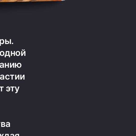
ры.
 одной
ранию
настии
т эту
тва
ждая,