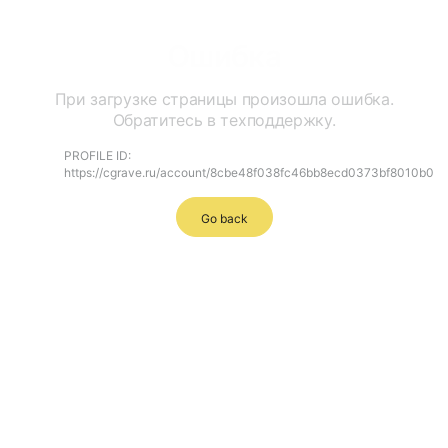
Ошибка
При загрузке страницы произошла ошибка.
Обратитесь в техподдержку.
PROFILE ID:
https://cgrave.ru/account/8cbe48f038fc46bb8ecd0373bf8010b0
Go back