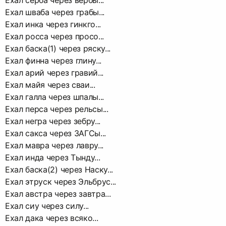
Ехал серба через вербы...
Ехал шваба через грабы...
Ехал инка через гинкго...
Ехал росса через просо...
Ехал баска(1) через ряску...
Ехал финна через глину...
Ехал арий через гравий...
Ехал майя через сваи...
Ехал галла через шпалы...
Ехал перса через рельсы...
Ехал негра через зебру...
Ехал сакса через ЗАГСы...
Ехал мавра через лавру...
Ехал инда через Тынду...
Ехал баска(2) через Наску...
Ехал этруск через Эльбрус...
Ехал австра через завтра...
Ехал сиу через силу...
Ехал дака через всяко...