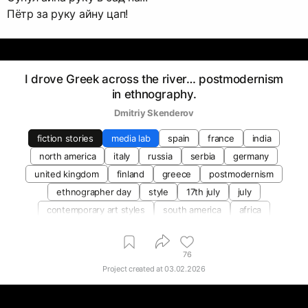
Пётр за руку айну цап!
I drove Greek across the river… postmodernism
in ethnography.
Dmitriy Skenderov
fiction stories
media lab
spain
france
india
north america
italy
russia
serbia
germany
united kingdom
finland
greece
postmodernism
ethnographer day
style
17th july
july
contemporary art styles
south america
africa
76
Project created at
03.02.2026