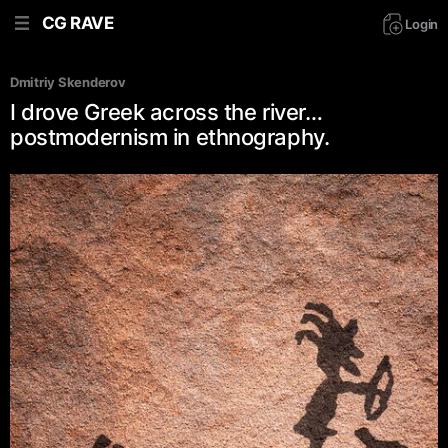
CG RAVE
Login
Dmitriy Skenderov
I drove Greek across the river…
postmodernism in ethnography.