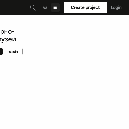
Create project
Login
RU
EN
урно-
музей
russia