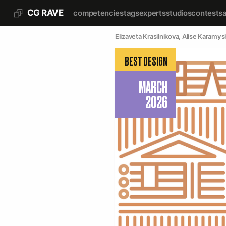
CG RAVE
competencies
tags
experts
studios
contests
Elizaveta Krasilnikova
, 
Alise Karamys
BEST DESIGN
MARCH
2026