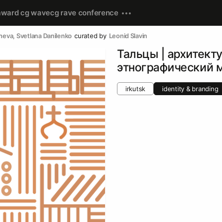
award cg wave
cg rave conference
heva
, 
Svetlana Danilenko
curated by
Leonid Slavin
Тальцы | архитект
этнографический 
irkutsk
identity & branding