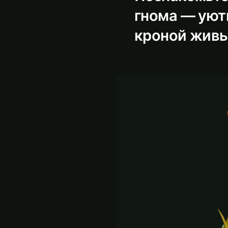
гнома — уют
кроной живы