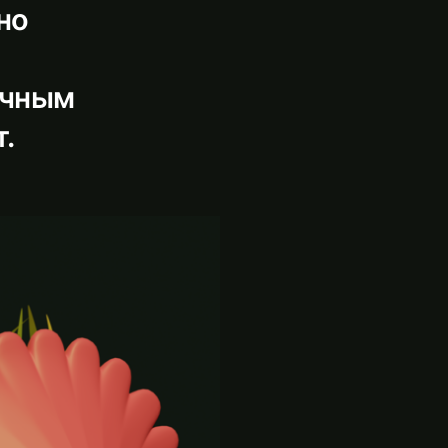
но
ечным
.