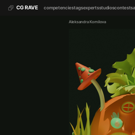
CG RAVE
competencies
tags
experts
studios
contests
Aleksandra Kornilova