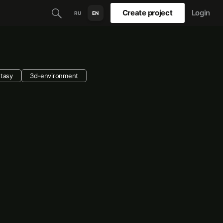
Create project
Login
RU
EN
ntasy
3d-environment