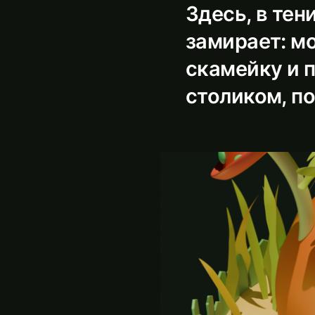
Здесь, в тен
замирает: м
скамейку и 
столиком, п