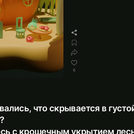
6
ались, что скрывается в густо
?
сь с крошечным укрытием лес