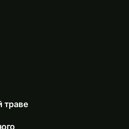
й траве
ного