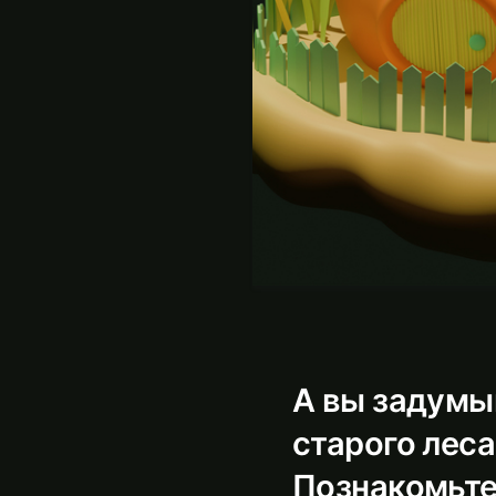
А вы задумыв
старого леса
Познакомьте