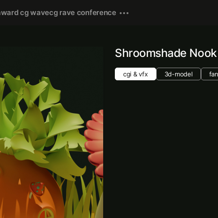
award cg wave
cg rave conference
Shroomshade Nook
cgi & vfx
3d-model
fa