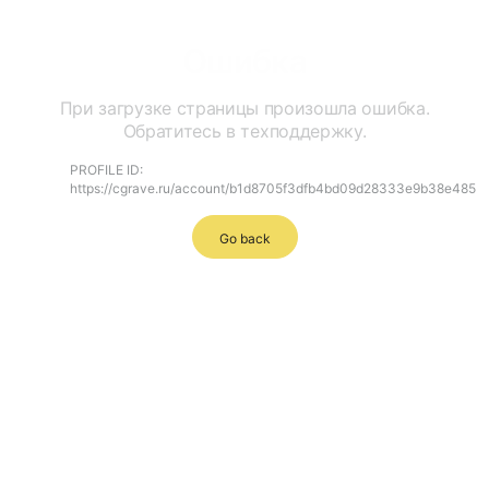
Ошибка
При загрузке страницы произошла ошибка.
Обратитесь в техподдержку.
PROFILE ID:
https://cgrave.ru/account/b1d8705f3dfb4bd09d28333e9b38e485
Go back