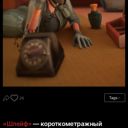
Tags
26
«Шлейф»
— короткометражный