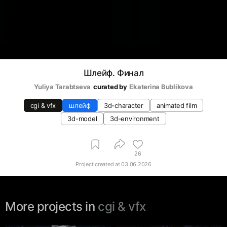
Шлейф. Финал
Yuliya Tarabtseva
curated by
Ekaterina Bublikova
cgi & vfx
шлейф
3d-character
animated film
3d-model
3d-environment
26
Project created at
03.06.2026
More projects in
cgi & vfx