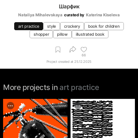
Шарфик
Nataliya Mihalevskaya
curated by
Katerina Kiseleva
art practice
style
crockery
book for children
shopper
pillow
illustrated book
66
Project created at
25.12.2025
More projects in
art practice