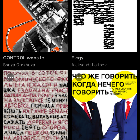
CONTROL website
Elegy
Sonya Orekhova
Аleksandr Lartsev