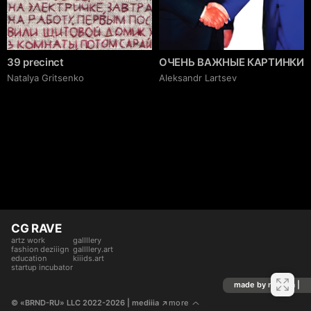
39 precinct
ОЧЕНЬ ВАЖНЫЕ КАРТИНКИ
Natalya Gritsenko
Аleksandr Lartsev
CG RAVE
artz work
gallllery
fashion deziiign
gallllery.art
education
kiiids.art
startup incubator
made by mediiia |
© «BRND-RU» LLC 2022-2026
 | mediiia 
more
↗