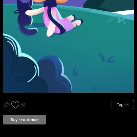
Tags
66
Buy → calendar