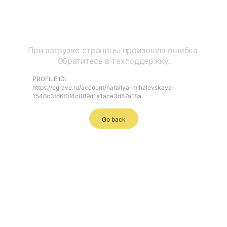
Ошибка
При загрузке страницы произошла ошибка.
Обратитесь в техподдержку.
PROFILE ID:
https://cgrave.ru/account/nataliya-mihalevskaya-
1546c3fd6f0f4c089d1a1ace3d87a18a
Go back