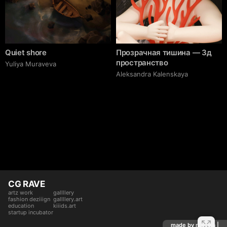
Quiet shore
Прозрачная тишина — 3д
пространство
Yuliya Muraveva
Aleksandra Kalenskaya
CG RAVE
artz work
gallllery
fashion deziiign
gallllery.art
education
kiiids.art
startup incubator
made by mediiia |