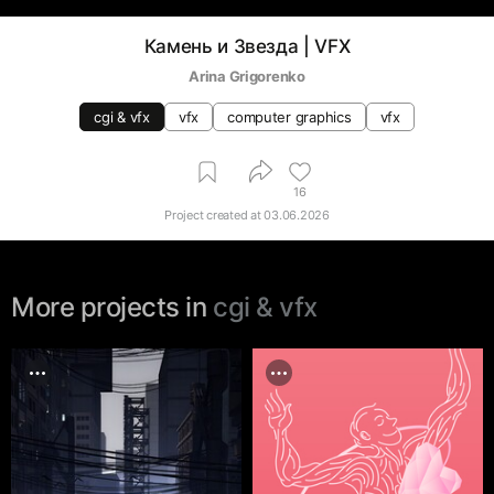
Камень и Звезда | VFX
Arina Grigorenko
cgi & vfx
vfx
computer graphics
vfx
16
Project created at
03.06.2026
More projects in
cgi & vfx