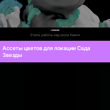
0
Этапы работы над мхом Камня
Ассеты цветов для локации Сада
Звезды