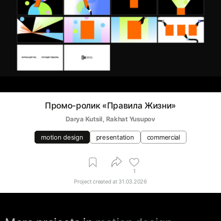
Промо-ролик «Правила Жизни»
Darya Kutsil
, 
Rakhat Yusupov
motion design
presentation
commercial
1
Project created at
31.03.2026