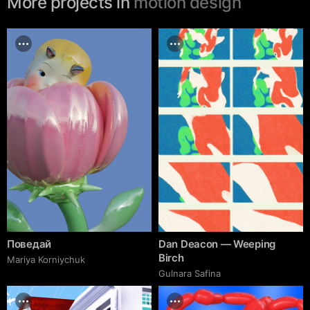
More projects in
motion design
Поведай
Dan Deacon — Weeping
Birch
Mariya Korniychuk
Gulnara Safina