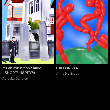
It’s an exhibition called
BALLONIZER
«SHORT! HAPPY!»
Аnna Novikova
Adleyba Danakay