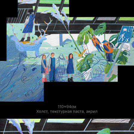
110×94см

Холст, текстурная паста, акрил