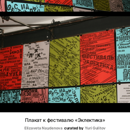
Плакат к фестивалю «Эклектика»
Elizaveta Naydenova
curated by
Yuri Gulitov