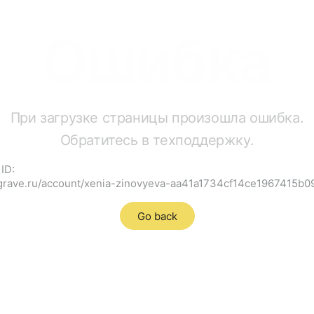
Ошибка
При загрузке страницы произошла ошибка.
Обратитесь в техподдержку.
ID:
cgrave.ru/account/xenia-zinovyeva-aa41a1734cf14ce1967415b
Go back