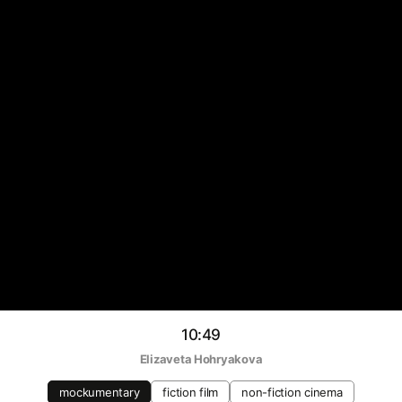
10:49
Elizaveta Hohryakova
mockumentary
fiction film
non-fiction cinema