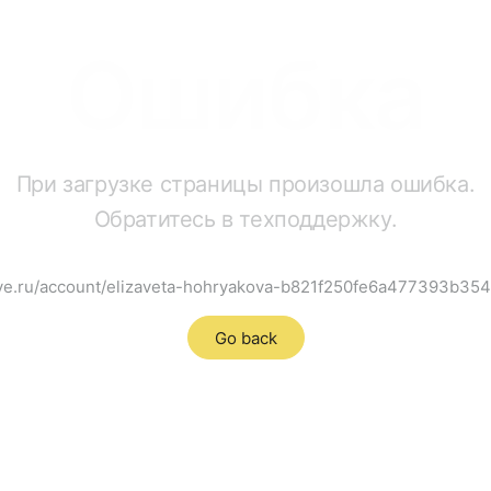
Ошибка
При загрузке страницы произошла ошибка.
Обратитесь в техподдержку.
ave.ru/account/elizaveta-hohryakova-b821f250fe6a477393b3
Go back