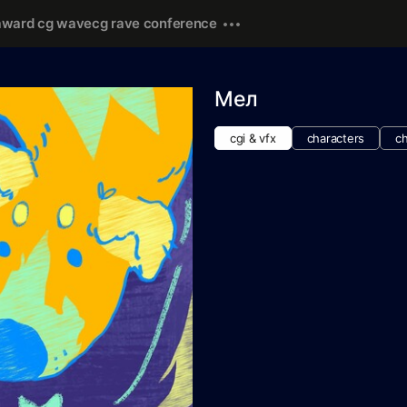
award cg wave
cg rave conference
Мел
cgi & vfx
characters
ch