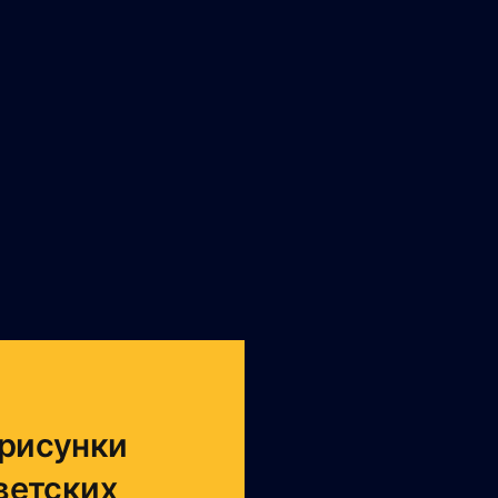
 рисунки
ветских