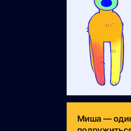
Миша — один
подружиться