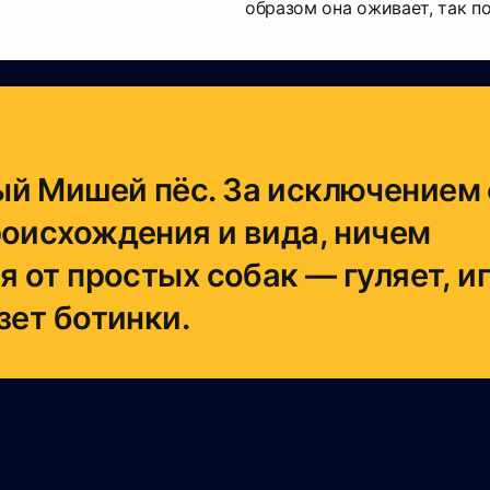
образом она оживает, так п
й Мишей пёс. За исключением 
роисхождения и вида, ничем
я от простых собак — гуляет, и
зет ботинки.