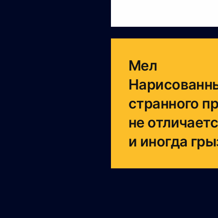
Мел
Нарисованны
странного п
не отличаетс
и иногда гры