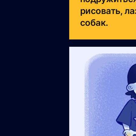
рисовать, л
собак.