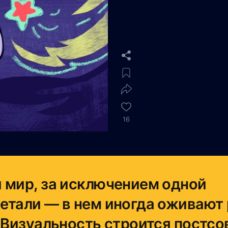
16
 мир, за исключением одной
етали — в нем иногда оживают
. Визуальность строится постсо