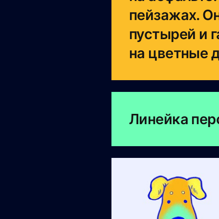
пейзажах. О
пустырей и 
на цветные 
Линейка пе