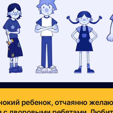
окий ребенок, отчаянно жела
 с дворовыми ребятами. Люби