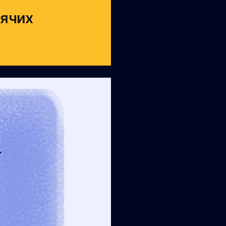
дячих