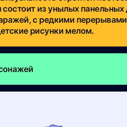
н состоит из унылых панельных
гаражей, с редкими перерывами
детские рисунки мелом.
рсонажей