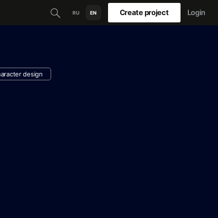
Create project
Login
RU
EN
aracter design