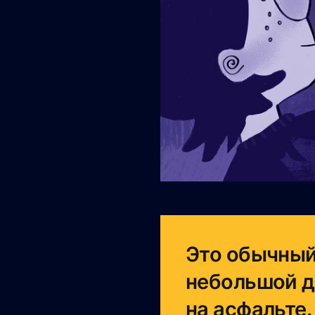
Это обычный
небольшой д
на асфальте