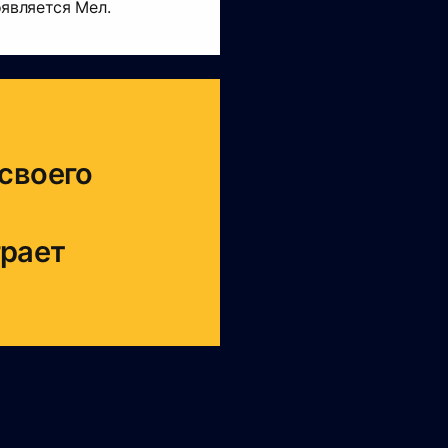
оявляется Мел.
своего
грает