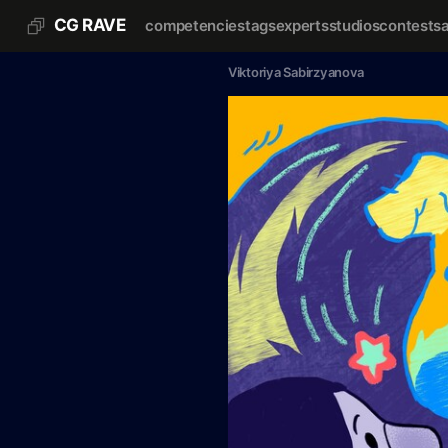
CG RAVE
competencies
tags
experts
studios
contests
Viktoriya Sabirzyanova