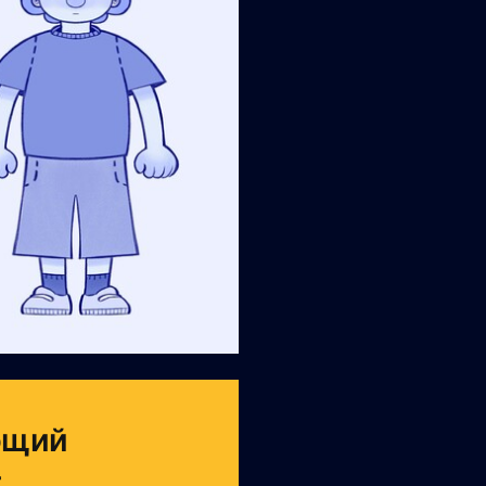
ющий
т