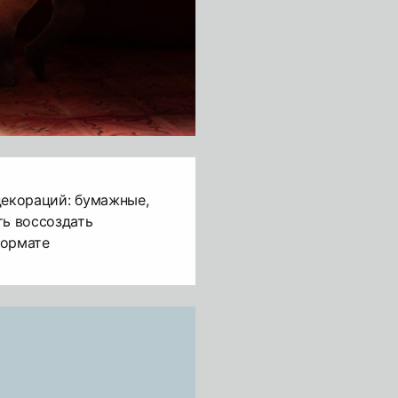
декораций: бумажные,
ть воссоздать
формате