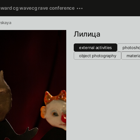
award cg wave
cg rave conference
vskaya
Лилица
external activities
photosh
object photography
materi