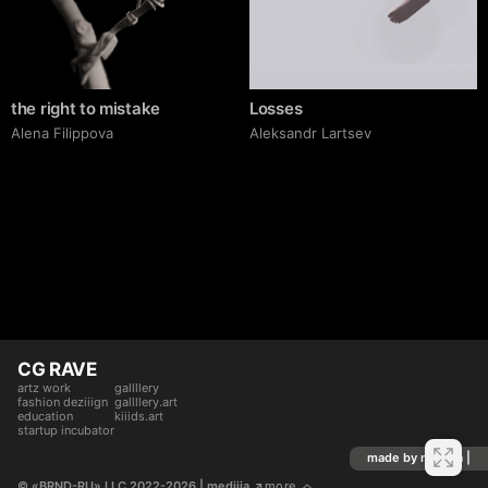
the right to mistake
Losses
Alena Filippova
Аleksandr Lartsev
CG RAVE
artz work
gallllery
fashion deziiign
gallllery.art
education
kiiids.art
startup incubator
made by mediiia |
© «BRND-RU» LLC 2022-2026
 | mediiia 
more