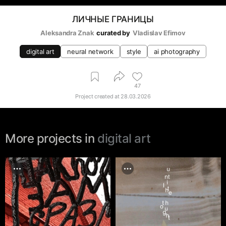
ЛИЧНЫЕ ГРАНИЦЫ
Aleksandra Znak
curated by
Vladislav Efimov
digital art
neural network
style
ai photography
47
Project created at
28.03.2026
More projects in
digital art