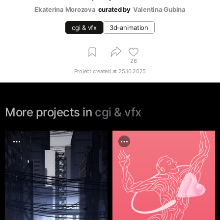
Ekaterina Morozova
curated by
Valentina Gubina
cgi & vfx
3d-animation
26
Project created at
25.10.2025
More projects in
cgi & vfx