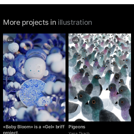
More projects in
illustration
«Baby Bloom» is a «Gel» briff
Pigeons
project.
Yana Tkach