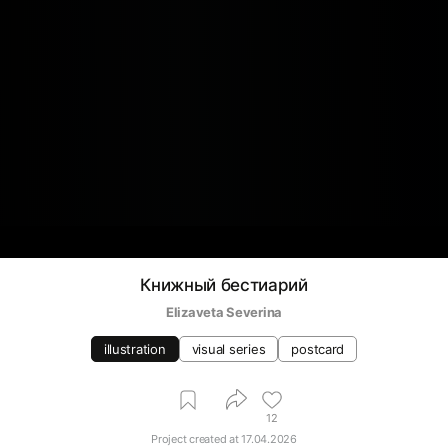
Книжный бестиарий
Elizaveta Severina
illustration
visual series
postcard
12
Project created at
17.04.2026