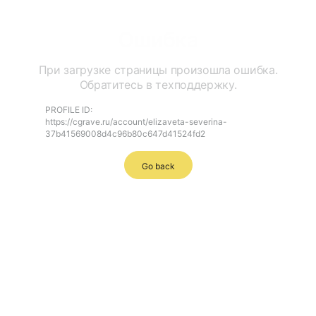
Ошибка
При загрузке страницы произошла ошибка.
Обратитесь в техподдержку.
PROFILE ID:
https://cgrave.ru/account/elizaveta-severina-
37b41569008d4c96b80c647d41524fd2
Go back