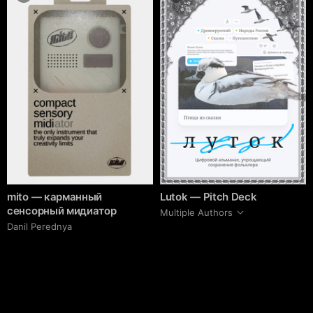
mito — карманный
Lutok — Pitch Deck
сенсорный мидиатор
Multiple Authors
Danil Perednya