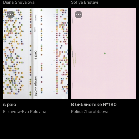
Diana Shuvalova
Sofiya Eristavi
в раю
В библиотеке № 180
Elizaveta-Eva Pelevina
Polina Zherebtsova