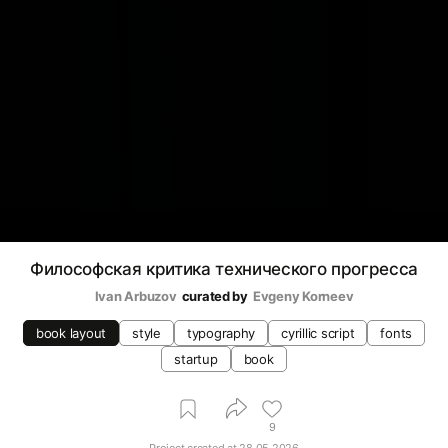
Философская критика технического прогресса
Ivan Arbuzov
curated by
Evgeny Korneev
book layout
style
typography
cyrillic script
fonts
startup
book
9