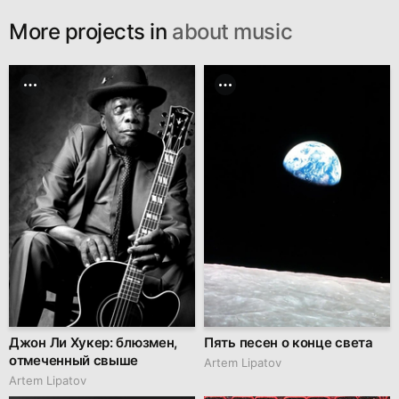
More projects in
about music
Джон Ли Хукер: блюзмен,
Пять песен о конце света
отмеченный свыше
Artem Lipatov
Artem Lipatov