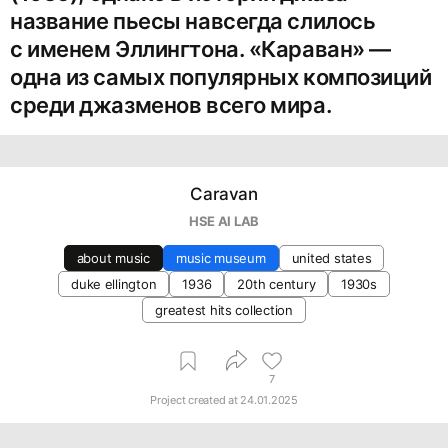
название пьесы навсегда слилось
с именем Эллингтона. «Караван» —
одна из самых популярных композиций
среди джазменов всего мира.
Caravan
HSE AI LAB
about music
music museum
united states
duke ellington
1936
20th century
1930s
greatest hits collection
7
Project created at
24.01.2025