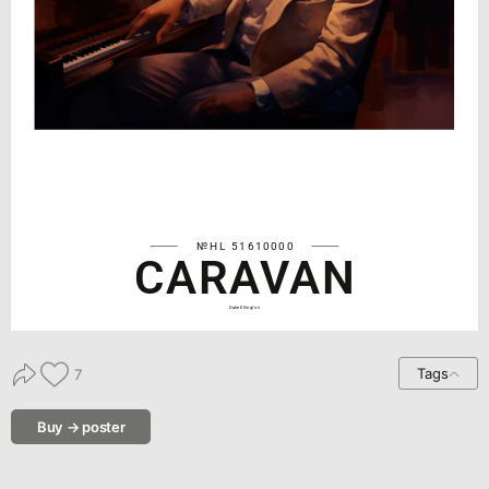
№HL 51610000
CARAVAN
Duke Ellington
Tags
7
Buy → poster