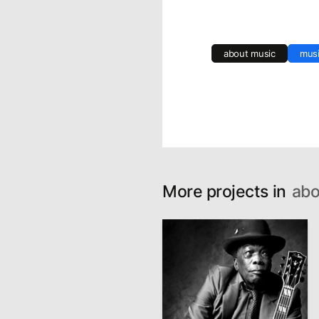
about music
mus
More projects in
abo