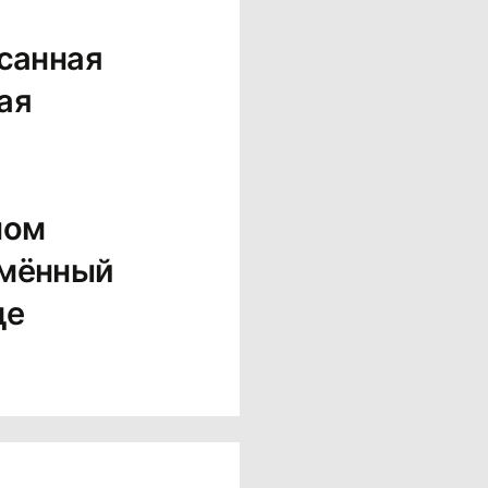
исанная
ая
ном
имённый
це