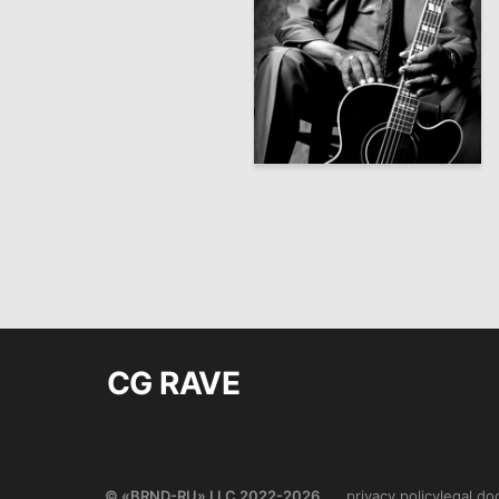
40
Artem Lipatov
CG RAVE
© «BRND-RU» LLC 2022-2026
privacy policy
legal d