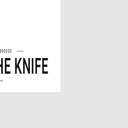
990000
E KNIFE
gerald