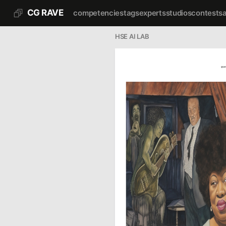
CG RAVE
competencies
tags
experts
studios
contests
HSE AI LAB
cgrave.