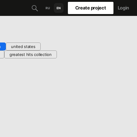
Create project
Login
RU
EN
m
united states
greatest hits collection