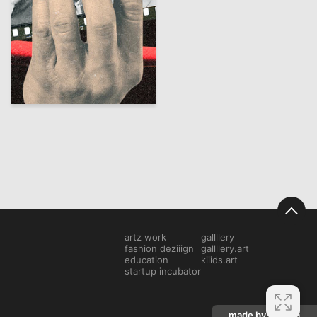
25
Artem Lipatov
artz work
gallllery
fashion deziiign
gallllery.art
education
kiiids.art
startup incubator
made by mediiia