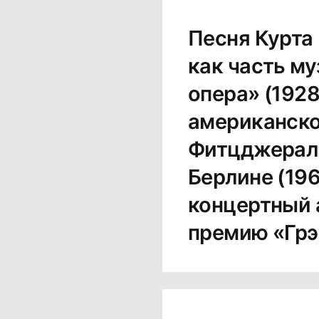
Песня Курта 
как часть м
опера» (192
американско
Фитцджераль
Берлине (19
концертный 
премию «Грэ