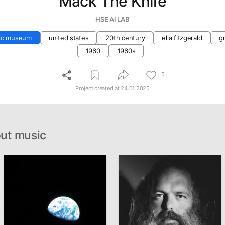
Mack The Knife
HSE AI LAB
ic museum
united states
20th century
ella fitzgerald
gr
1960
1960s
5
Project created at
24.01.2025
ut music