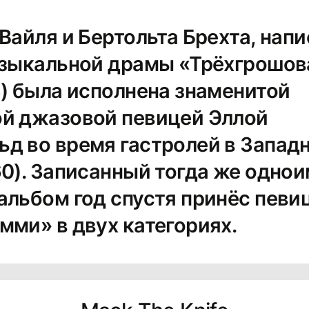
Вайля и Бертольта Брехта, нап
узыкальной драмы «Трёхгрошов
8) была исполнена знаменитой
й джазовой певицей Эллой
д во время гастролей в Запад
60). Записанный тогда же одно
альбом год спустя принёс певи
мми» в двух категориях.