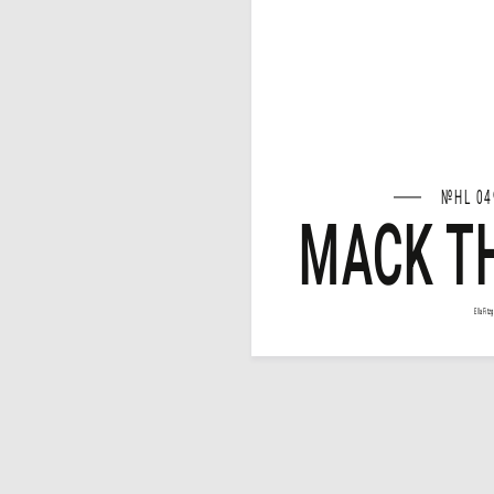
№HL 04
MACK TH
Ella Fitz