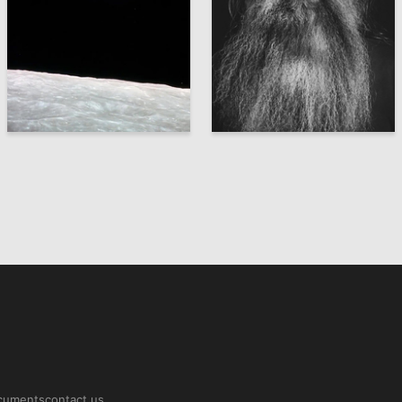
35
31
Artem Lipatov
Artem Lipatov
ocuments
contact us