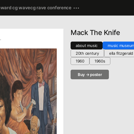
award cg wave
cg rave conference
Mack The Knife
ru
about music
music museu
20th century
ella fitzgerald
1960
1960s
Buy → poster