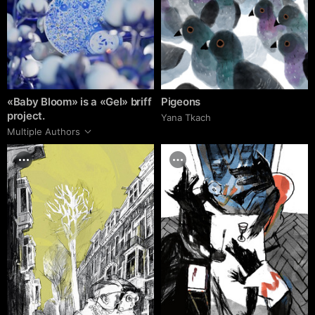
«Baby Bloom» is a «Gel» briff
Pigeons
project.
Yana Tkach
Multiple Authors