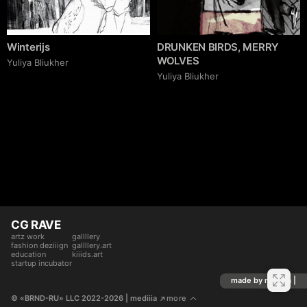
Winterijs
DRUNKEN BIRDS, MERRY
WOLVES
Yuliya Bliukher
Yuliya Bliukher
CG RAVE
artz work
gallllery
fashion deziiign
gallllery.art
education
kiiids.art
startup incubator
made by mediiia |
© «BRND-RU» LLC 2022-2026
 | mediiia 
more
↗