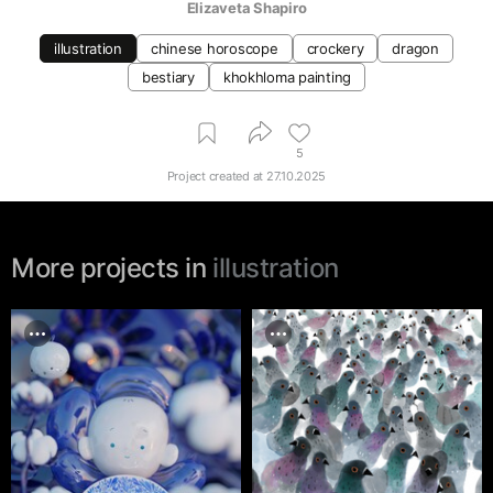
Elizaveta Shapiro
illustration
chinese horoscope
crockery
dragon
bestiary
khokhloma painting
5
Project created at
27.10.2025
More projects in
illustration