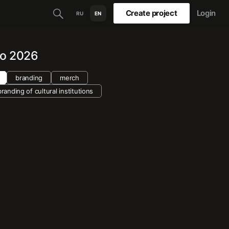
Create project
Login
RU
EN
o 2026
branding
merch
branding of cultural institutions