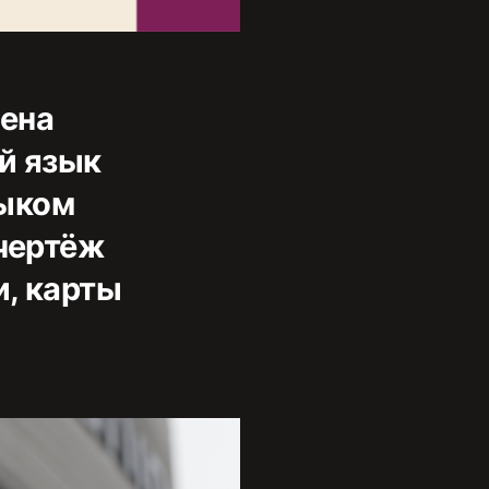
оена
ий язык
зыком
 чертёж
и, карты