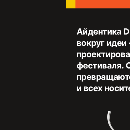
Айдентика D
вокруг идеи
проектирова
фестиваля. С
превращаютс
и всех носит