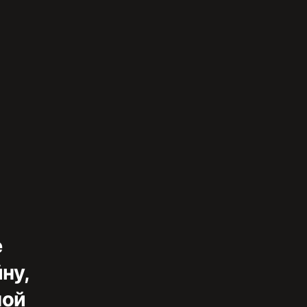
е
ну,
ной