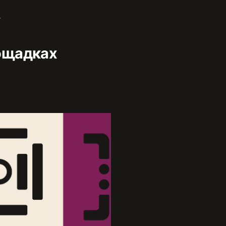
,
ощадках