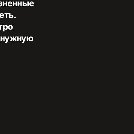
озненные
еть.
тро
 нужную