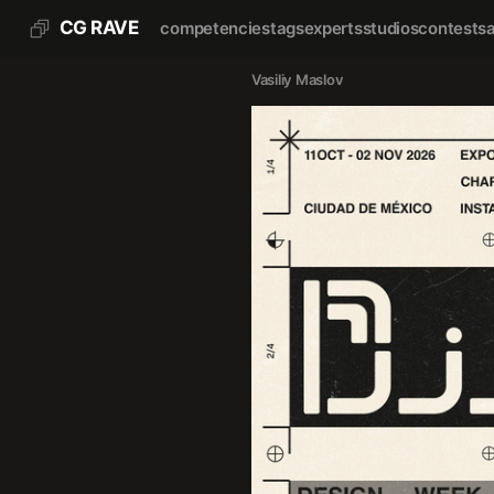
CG RAVE
competencies
tags
experts
studios
contests
Vasiliy Maslov