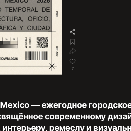
7
 Mexico — ежегодное городско
свящённое современному дизай
 интерьеру, ремеслу и визуаль