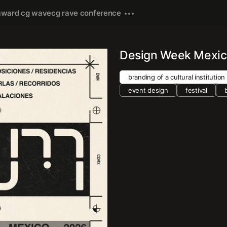
award cg wave
cg rave conference
Design Week Mexic
branding of a cultural institution
event design
festival