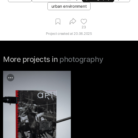
urban environment
23
Project created at
20.06.2025
More projects in
photography