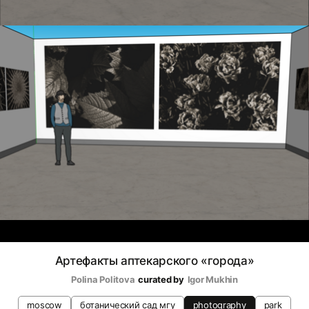
Артефакты аптекарского «города»
Polina Politova
curated by
Igor Mukhin
moscow
ботанический сад мгу
photography
park