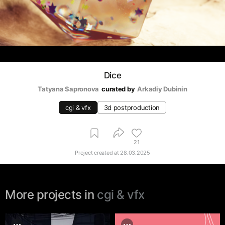
Dice
Tatyana Sapronova
curated by
Arkadiy Dubinin
cgi & vfx
3d postproduction
21
Project created at
28.03.2025
More projects in
cgi & vfx