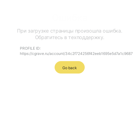
Ошибка
При загрузке страницы произошла ошибка.
Обратитесь в техподдержку.
PROFILE ID:
https://cgrave.ru/account/34c2f724256f42eeb1695e5d7a1c9687
Go back