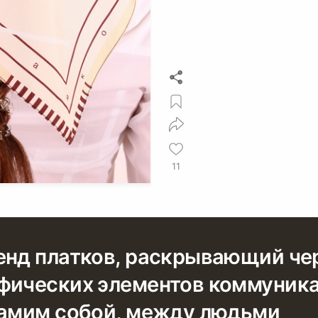
11
енд платков, раскрывающий че
фических элементов коммуник
самим собой, между людьми