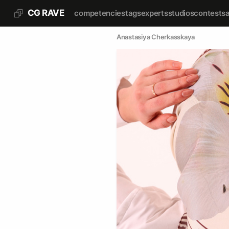
CG RAVE
competencies
tags
experts
studios
contests
Anastasiya Cherkasskaya