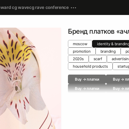
award cg wave
cg rave conference
Бренд платков «ач
moscow
identity & brandin
promotion
branding
p
2020s
scarf
advertisi
household products
startu
Buy → платки
Buy → п
Buy → платки
Buy → п
Buy → платки
Buy → п
Buy → textile