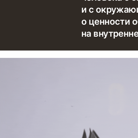
и с окружаю
о ценности 
на внутренн