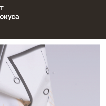
т
фокуса