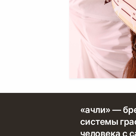
«ачли» — бр
системы гра
человека с 