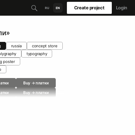
Create project
Login
RU
EN
ли»
g
russia
concept store
olygraphy
typography
ng poster
p
латки
Buy → платки
латки
Buy → платки
латки
Buy → платки