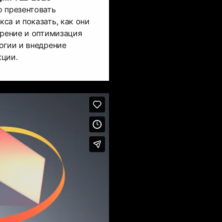
о презентовать
са и показать, как они
орение и оптимизация
огии и внедрение
кции.