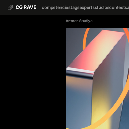
CG RAVE
competencies
tags
experts
studios
contests
Artman Studiya