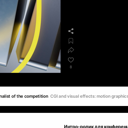
8
nalist of the competition
CGI and visual effects: motion graphic
Интро-ролик для конферен