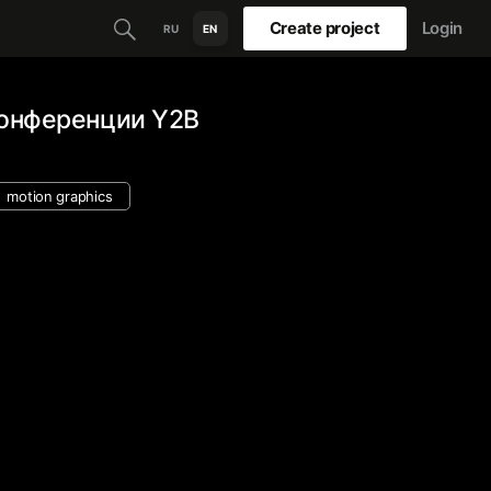
Create project
Login
RU
EN
конференции Y2B
motion graphics