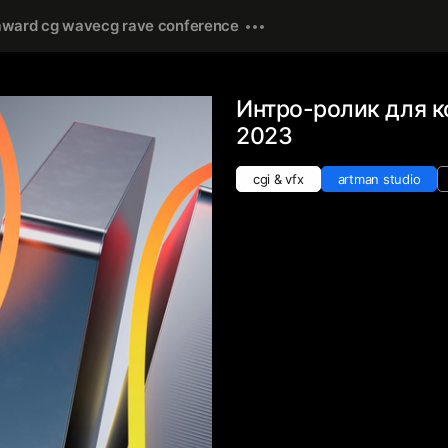
award cg wave
cg rave conference
Интро-ролик для 
2023
cgi & vfx
artman studio