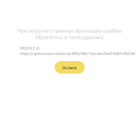
Ошибка
При загрузке страницы произошла ошибка.
Обратитесь в техподдержку.
PROFILE ID:
https://cgrave.ru/account/cac9f5b788c14ecdac0ed04687c65048
Go back