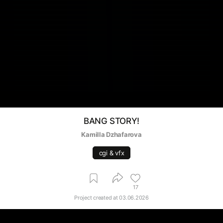
BANG STORY!
Kamilla Dzhafarova
cgi & vfx
17
Project created at
03.06.2026