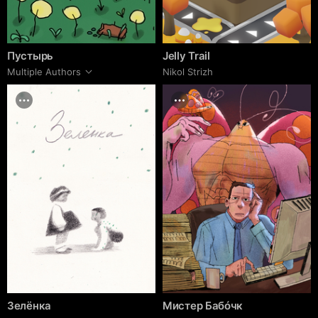
Пустырь
Jelly Trail
Multiple Authors
Nikol Strizh
Зелёнка
Мистер Бабóчк